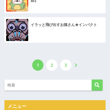
始】
イラッと飛び出すお猿さん★インパクト
1
2
3
メニュー